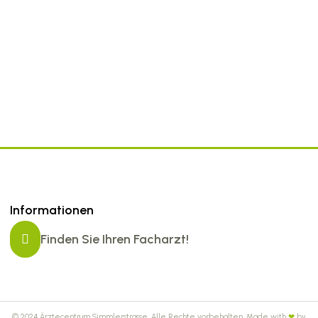
Informationen
Finden Sie Ihren Facharzt!
© 2024 Ärztecentrum Simmlerstrasse. Alle Rechte vorbehalten. Made with
❤
by