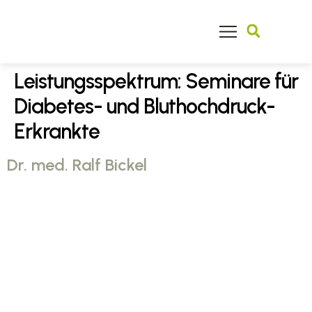
Finden Sie Ihren Facharzt
Leistungsspektrum:
Seminare für
Diabetes- und Bluthochdruck-
Erkrankte
Dr. med. Ralf Bickel