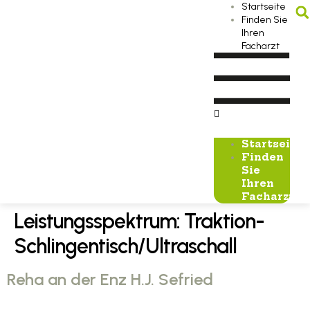
Startseite
Finden Sie
Ihren
Facharzt
Startseite
Finden
Sie
Ihren
Facharzt
Leistungsspektrum:
Traktion-
Schlingentisch/Ultraschall
Reha an der Enz H.J. Sefried